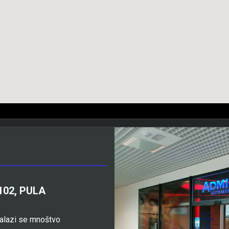
102, PULA
alazi se mnoštvo