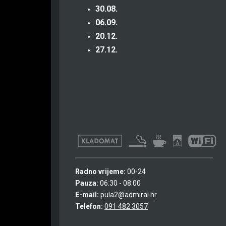
30.08.
06.09.
20.12.
27.12.
Radno vrijeme:
00-24
Pauza:
06:30 - 08:00
E-mail:
pula2@admiral.hr
Telefon:
091 482 3057