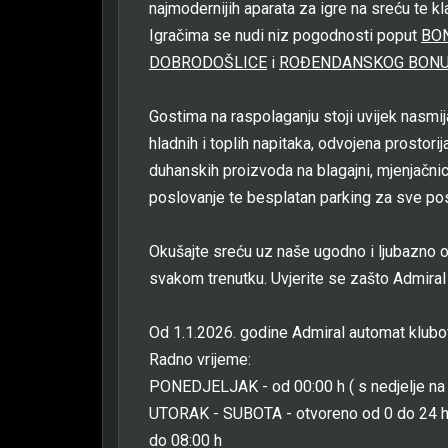
najmodernijih aparata za igre na sreću te k
Igračima se nudi niz pogodnosti poput
BO
DOBRODOŠLICE
i
ROĐENDANSKOG BON
Gostima na raspolaganju stoji uvijek nasmi
hladnih i toplih napitaka, odvojena prostori
duhanskih proizvoda na blagajni, mjenjačni
poslovanje te besplatan parking za sve posj
Okušajte sreću uz naše ugodno i ljubazno o
svakom trenutku. Uvjerite se zašto Admiral 
Od 1.1.2026. godine Admiral automat klub
Radno vrijeme:
PONEDJELJAK - od 00:00 h ( s nedjelje na 
UTORAK - SUBOTA - otvoreno od 0 do 24 h
do 08:00 h