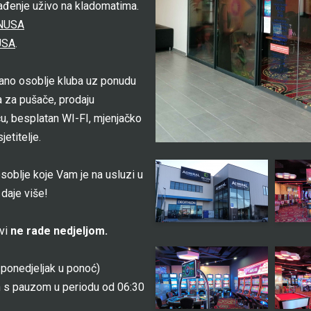
lađenje uživo na kladomatima.
NUSA
USA
.
jano osoblje kluba uz ponudu
ja za pušače, prodaju
cu, besplatan WI-FI, mjenjačko
etitelje.
soblje koje Vam je na usluzi u
daje više!
ovi
ne rade nedjeljom.
ponedjeljak u ponoć)
 s pauzom u periodu od 06:30