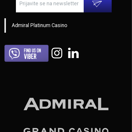
Admiral Platinum Casino