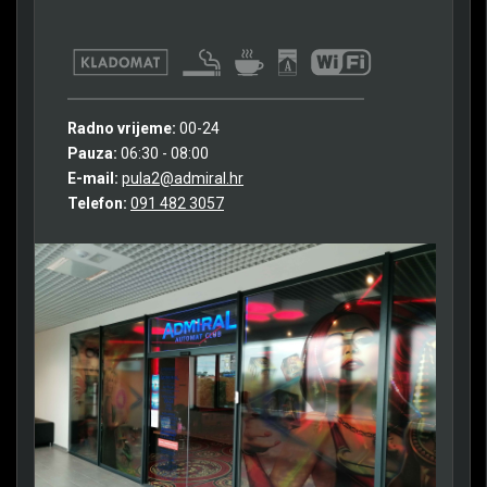
Radno vrijeme:
00-24
Pauza:
06:30 - 08:00
E-mail:
pula2@admiral.hr
Telefon:
091 482 3057