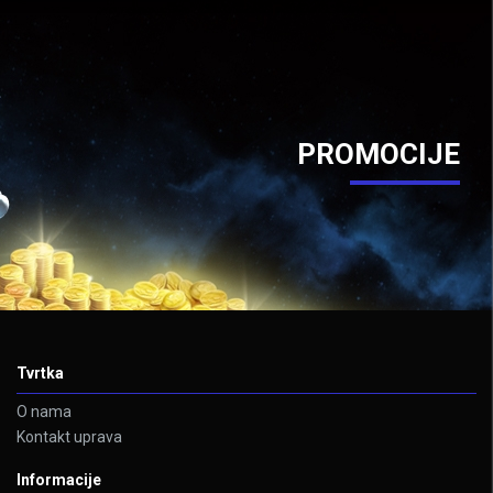
PROMOCIJE
Tvrtka
O nama
Kontakt uprava
Informacije