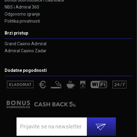
NBS i Admiral 360
Odgovorno igranje
Politika privatnosti
Brzi pristup
Grand Casino Admiral
Admiral Casino Zadar
Dodatne pogodnosti