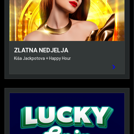
ZLATNA NEDJELJA
Kiša Jackpotova + Happy Hour