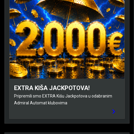
EXTRA KIŠA JACKPOTOVA!
Pripremili smo EXTRA Kišu Jackpotova u odabranim
Admiral Automat klubovima