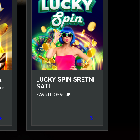
A
LUCKY SPIN SRETNI
SATI
ur
ZAVRTI I OSVOJI!