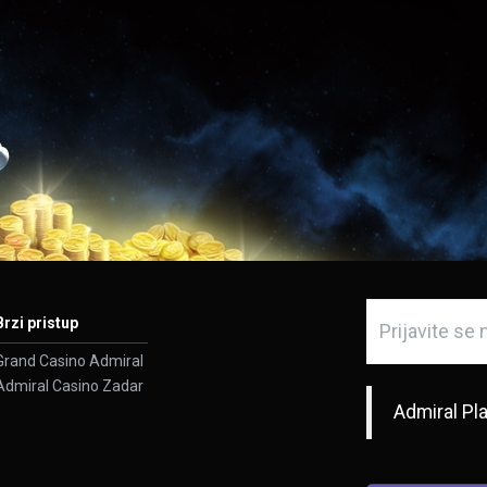
Brzi pristup
Grand Casino Admiral
Admiral Casino Zadar
Admiral Pl