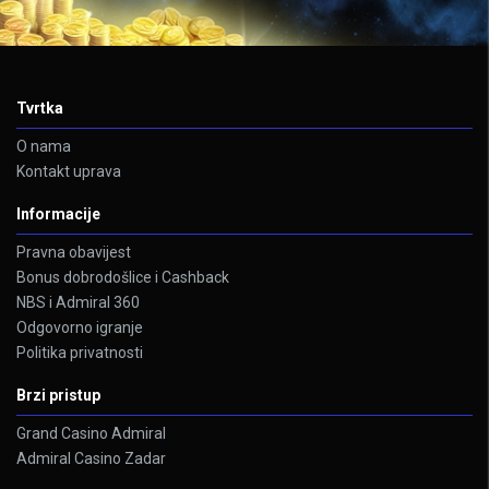
Tvrtka
O nama
Kontakt uprava
Informacije
Pravna obavijest
Bonus dobrodošlice i Cashback
NBS i Admiral 360
Odgovorno igranje
Politika privatnosti
Brzi pristup
Grand Casino Admiral
Admiral Casino Zadar