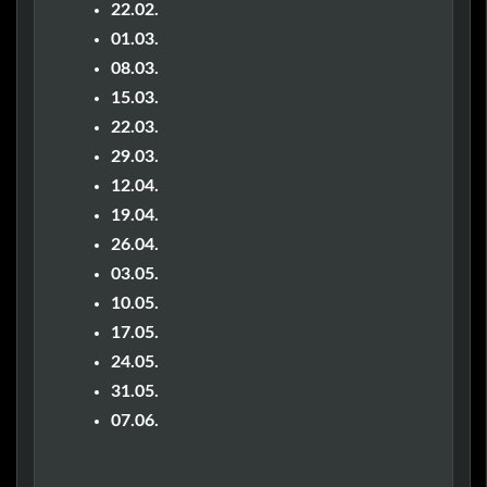
22.02.
01.03.
08.03.
15.03.
22.03.
29.03.
12.04.
19.04.
26.04.
03.05.
10.05.
17.05.
24.05.
31.05.
07.06.