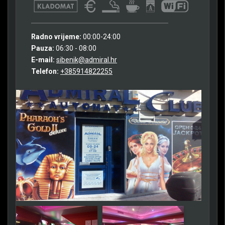
Radno vrijeme:
00:00-24:00
Pauza:
06:30 - 08:00
E-mail:
sibenik@admiral.hr
Telefon:
+385914822255