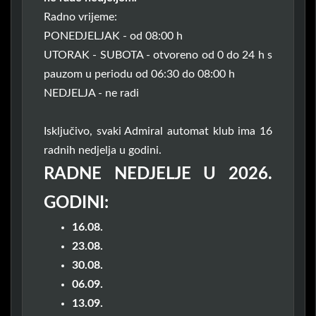
Radno vrijeme:
PONEDJELJAK - od 08:00 h
UTORAK - SUBOTA - otvoreno od 0 do 24 h s
pauzom u periodu od 06:30 do 08:00 h
NEDJELJA - ne radi
Isključivo, svaki Admiral automat klub ima 16
radnih nedjelja u godini.
RADNE NEDJELJE U 2026.
GODINI:
16.08.
23.08.
30.08.
06.09.
13.09.