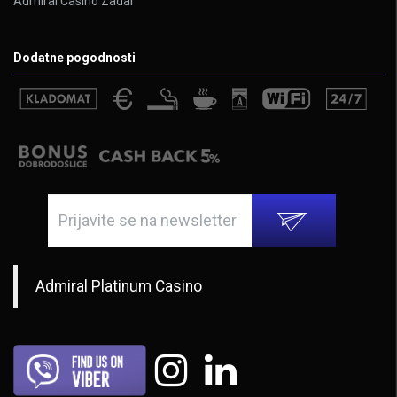
Admiral Casino Zadar
Dodatne pogodnosti
Admiral Platinum Casino