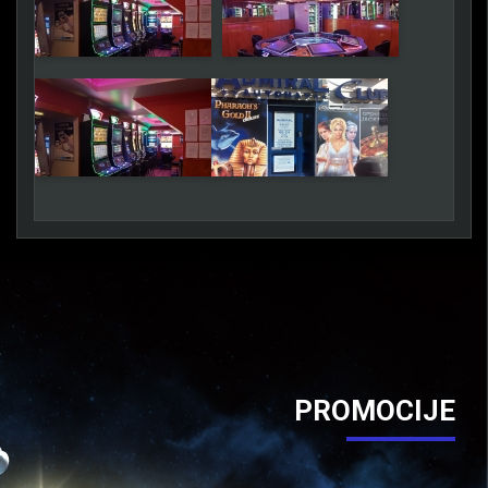
PROMOCIJE