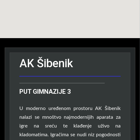
AK Šibenik
PUT GIMNAZIJE 3
U moderno uređenom prostoru AK Šibenik
nalazi se mnoštvo najmodernijih aparata za
igre na sreću te klađenje uživo na
kladomatima. Igračima se nudi niz pogodnosti