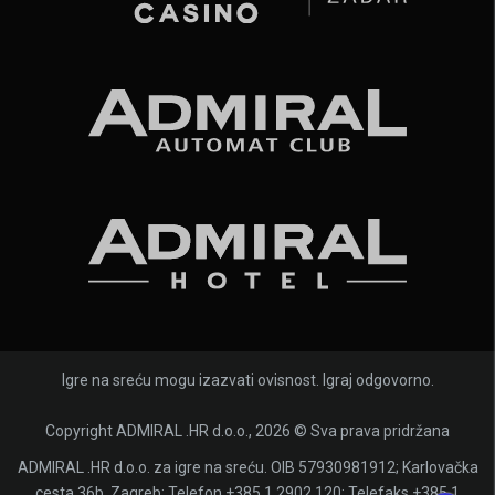
Igre na sreću mogu izazvati ovisnost. Igraj odgovorno.
Copyright ADMIRAL .HR d.o.o., 2026 © Sva prava pridržana
ADMIRAL .HR d.o.o. za igre na sreću. OIB 57930981912; Karlovačka
cesta 36b, Zagreb; Telefon +385 1 2902 120; Telefaks +385 1