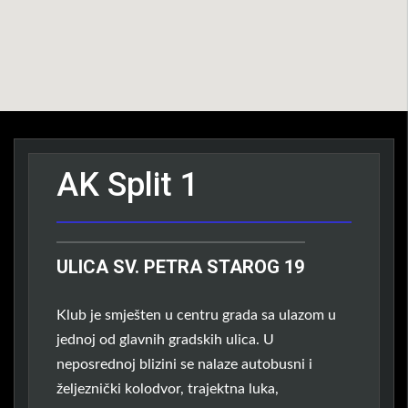
AK Split 1
ULICA SV. PETRA STAROG 19
Klub je smješten u centru grada sa ulazom u
jednoj od glavnih gradskih ulica. U
neposrednoj blizini se nalaze autobusni i
željeznički kolodvor, trajektna luka,