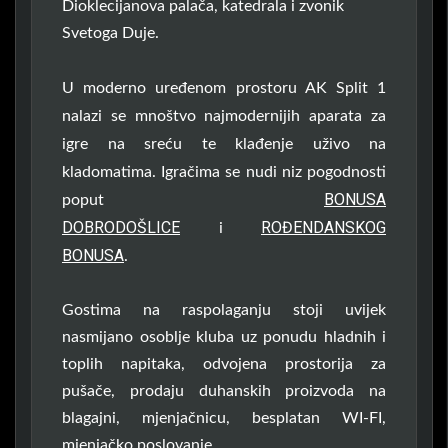
Dioklecijanova palača, katedrala i zvonik
Svetoga Duje.
U moderno uređenom prostoru AK Split 1
nalazi se mnoštvo najmodernijih aparata za
igre na sreću te klađenje uživo na
kladomatima. Igračima se nudi niz pogodnosti
BONUSA
poput
DOBRODOŠLICE
ROĐENDANSKOG
i
BONUSA
.
Gostima na raspolaganju stoji uvijek
nasmijano osoblje kluba uz ponudu hladnih i
toplih napitaka, odvojena prostorija za
pušače, prodaju duhanskih proizvoda na
blagajni, mjenjačnicu, besplatan WI-FI,
mjenjačko poslovanje.