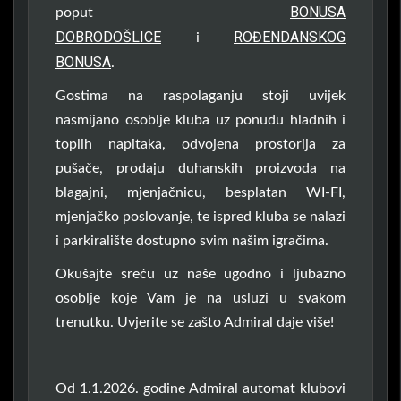
BONUSA
poput
DOBRODOŠLICE
ROĐENDANSKOG
i
BONUSA
.
Gostima na raspolaganju stoji uvijek
nasmijano osoblje kluba uz ponudu hladnih i
toplih napitaka, odvojena prostorija za
pušače, prodaju duhanskih proizvoda na
blagajni, mjenjačnicu, besplatan WI-FI,
mjenjačko poslovanje, te ispred kluba se nalazi
i parkiralište dostupno svim našim igračima.
Okušajte sreću uz naše ugodno i ljubazno
osoblje koje Vam je na usluzi u svakom
trenutku. Uvjerite se zašto Admiral daje više!
Od 1.1.2026. godine Admiral automat klubovi