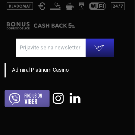
Admiral Platinum Casino