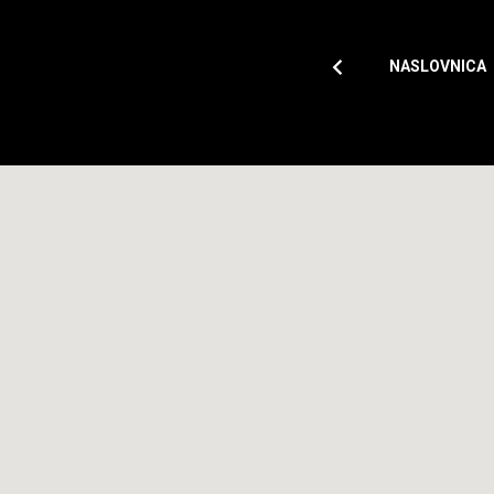
NASLOVNICA