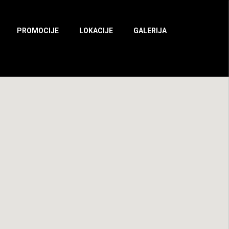
PROMOCIJE
LOKACIJE
GALERIJA