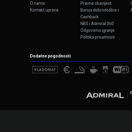
O nama
Pravna obavijest
Kontakt uprava
Bonus dobrodošlice i
Cashback
NBS i Admiral 360
Odgovorno igranje
Politika privatnosti
Dodatne pogodnosti