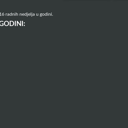
16 radnih nedjelja u godini.
 GODINI: