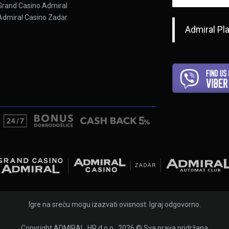
Grand Casino Admiral
Admiral Casino Zadar
Admiral Pl
Igre na sreću mogu izazvati ovisnost. Igraj odgovorno.
Copyright ADMIRAL .HR d.o.o., 2026 © Sva prava pridržana