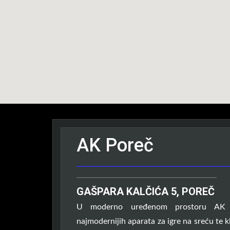
AK Poreč
GAŠPARA KALČIĆA 5, POREČ
U moderno uređenom prostoru AK 
najmodernijih aparata za igre na sreću te 