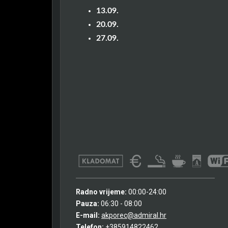
13.09.
20.09.
27.09.
Radno vrijeme:
00:00-24:00
Pauza:
06:30 - 08:00
E-mail:
akporec@admiral.hr
Telefon:
+385914822462