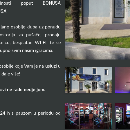
BONUSA
odnosti poput
USA
.
ijano osoblje kluba uz ponudu
ostorija za pušače, prodaju
nicu, besplatan WI-FI, te se
ostupno svim našim igračima.
soblje koje Vam je na usluzi u
daje više!
bovi
ne rade nedjeljom.
24 h s pauzom u periodu od