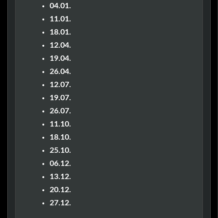
04.01.
11.01.
18.01.
12.04.
19.04.
26.04.
12.07.
19.07.
26.07.
11.10.
18.10.
25.10.
06.12.
13.12.
20.12.
27.12.