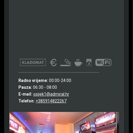
Radno vrijeme:
00:00-24:00
Pauza:
06:30 - 08:00
E-mail:
osijek1@admiral.hr
Telefon:
+385914822267