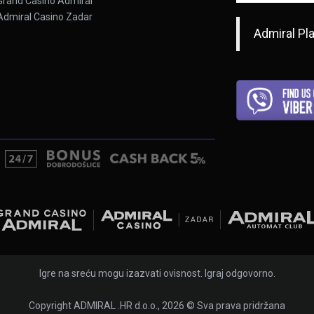
Grand Casino Admiral
Admiral Casino Zadar
Admiral Pl
Igre na sreću mogu izazvati ovisnost. Igraj odgovorno.
Copyright ADMIRAL .HR d.o.o., 2026 © Sva prava pridržana