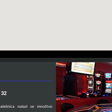
 32
ešnica nalazi se mnoštvo