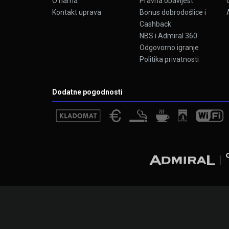
O nama
Pravna obavijest
Kontakt uprava
Bonus dobrodošlice i
Cashback
NBS i Admiral 360
Odgovorno igranje
Politika privatnosti
Dodatne pogodnosti