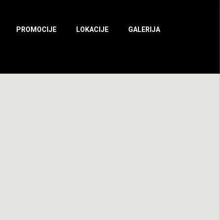
PROMOCIJE
LOKACIJE
GALERIJA