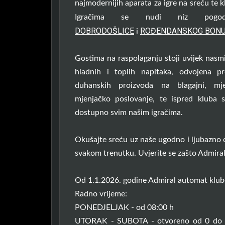
najmodernijih aparata za igre na sreću te 
Igračima se nudi niz pog
DOBRODOŠLICE
ROĐENDANSKOG BON
i
Gostima na raspolaganju stoji uvijek nasm
hladnih i toplih napitaka, odvojena pr
duhanskih proizvoda na blagajni, mje
mjenjačko poslovanje, te ispred kluba se
dostupno svim našim igračima.
Okušajte sreću uz naše ugodno i ljubazno o
svakom trenutku. Uvjerite se zašto Admiral 
Od 1.1.2026. godine Admiral automat klu
Radno vrijeme:
PONEDJELJAK - od 08:00 h
UTORAK - SUBOTA - otvoreno od 0 do 