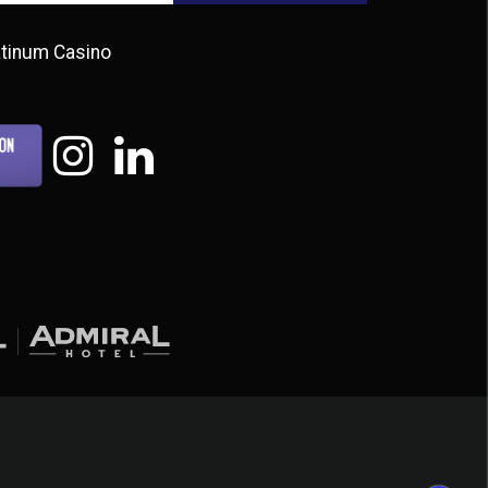
atinum Casino