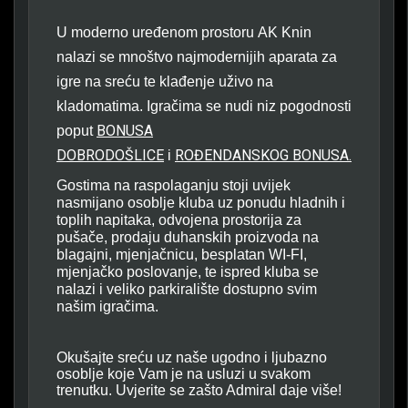
U moderno uređenom prostoru
AK Knin
nalazi se mnoštvo najmodernijih aparata za
igre na sreću te klađenje uživo na
kladomatima. Igračima se nudi niz pogodnosti
BONUSA
poput
DOBRODOŠLICE
ROĐENDANSKOG BONUSA
.
i
Gostima na raspolaganju stoji uvijek
nasmijano osoblje kluba uz ponudu hladnih i
toplih napitaka, odvojena prostorija za
pušače, prodaju duhanskih proizvoda na
blagajni, mjenjačnicu, besplatan WI-FI,
mjenjačko poslovanje, te ispred kluba se
nalazi i veliko parkiralište dostupno svim
našim igračima.
Okušajte sreću uz naše ugodno i ljubazno
osoblje koje Vam je na usluzi u svakom
trenutku. Uvjerite se zašto Admiral daje više!