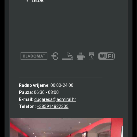
16.08.
Radno vrijeme:
00:00-24:00
Pauza:
06:30 - 08:00
E-mail:
dugaresa@admiral.hr
Telefon:
+385914822305