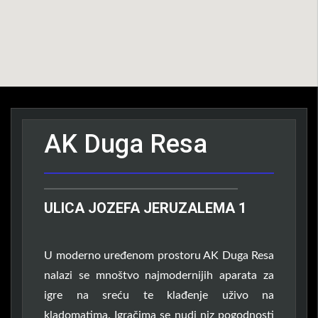
AK Duga Resa
ULICA JOZEFA JERUZALEMA 1
U moderno uređenom prostoru AK Duga Resa
nalazi se mnoštvo najmodernijih aparata za
igre na sreću te klađenje uživo na
kladomatima. Igračima se nudi niz pogodnosti