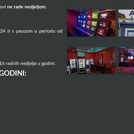
bovi
ne rade nedjeljom.
24 h s pauzom u periodu od
16 radnih nedjelja u godini.
 GODINI: