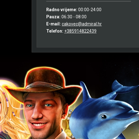
Radno vrijeme:
00:00-24:00
Pauza:
06:30 - 08:00
E-mail:
cakovec@admiral.hr
Telefon:
+385914822439