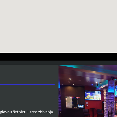
lavnu šetnicu i srce zbivanja.