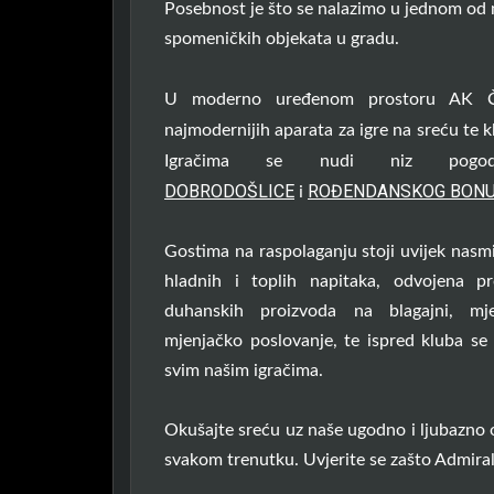
Posebnost je što se nalazimo u jednom od n
spomeničkih objekata u gradu.
U moderno uređenom prostoru AK Č
najmodernijih aparata za igre na sreću te 
Igračima se nudi niz pog
DOBRODOŠLICE
ROĐENDANSKOG BON
i
Gostima na raspolaganju stoji uvijek nasm
hladnih i toplih napitaka, odvojena pr
duhanskih proizvoda na blagajni, mje
mjenjačko poslovanje, te ispred kluba se 
svim našim igračima.
Okušajte sreću uz naše ugodno i ljubazno o
svakom trenutku. Uvjerite se zašto Admiral 