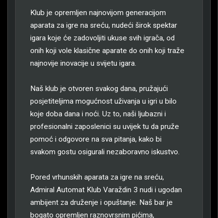
Klub je opremljen najnovijom generacijom
aparata za igre na sreću, nudeći širok spektar
igara koje će zadovoljiti ukuse svih igrača, od
onih koji vole klasične aparate do onih koji traže
najnovije inovacije u svijetu igara.
Naš klub je otvoren svakog dana, pružajući
posjetiteljima mogućnost uživanja u igri u bilo
koje doba dana i noći. Uz to, naši ljubazni i
profesionalni zaposlenici su uvijek tu da pruže
pomoć i odgovore na sva pitanja, kako bi
svakom gostu osigurali nezaboravno iskustvo.
Pored vrhunskih aparata za igre na sreću,
Admiral Automat Klub Varaždin 3 nudi i ugodan
ambijent za druženje i opuštanje. Naš bar je
bogato opremljen raznovrsnim pićima,