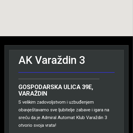
AK Varaždin 3
GOSPODARSKA ULICA 39E,
VARAŽDIN
S velikim zadovoljstvom i uzbuđenjem
obavještavamo sve ljubitelje zabave i igara na
sreću da je Admiral Automat Klub Varaždin 3
otvorio svoja vrata!