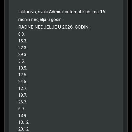
Isključivo, svaki Admiral automat klub ima 16
radnih nedjelja u godini.
RADNE NEDJELJE U 2026. GODINI:
8.3.
15.3.
22.3.
29.3.
3.5.
10.5.
17.5.
24.5.
12.7.
19.7.
26.7.
6.9.
13.9.
13.12.
20.12.