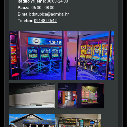
Radno vrijeme:
00:00-24:00
Pauza:
06:30 - 08:00
E-mail:
dstubica@admiral.hr
Telefon:
0914824542