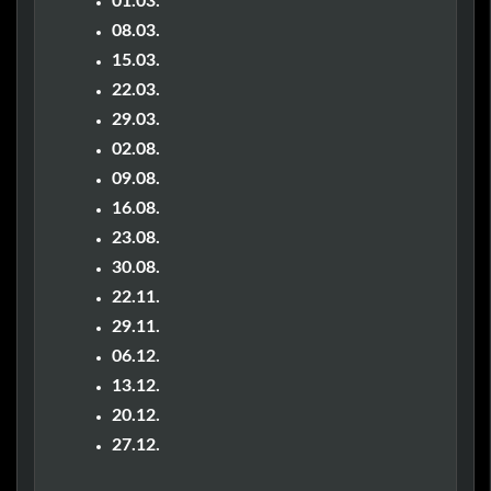
01.03.
08.03.
15.03.
22.03.
29.03.
02.08.
09.08.
16.08.
23.08.
30.08.
22.11.
29.11.
06.12.
13.12.
20.12.
27.12.