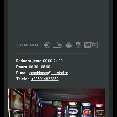
Radno vrijeme:
00:00-24:00
Pauza:
06:30 - 08:00
E-mail:
casablanca@admiral.hr
Telefon:
+385914822352