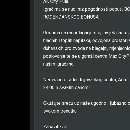
AK City Pula.
Igračima se nudi niz pogodnosti poput 
ROĐENDANSKOG BONUSA.
Gostima na raspolaganju stoji uvijek nasmi
hladnih i toplih napitaka, odvojena prostori
duhanskih proizvoda na blagajni, mjenjačni
poslovanje te se u garaži centra Max CityP
našim igračima.
Neovisno o radnu trgovačkog centra, Admira
24:00 h svakim danom!
Okušajte sreću uz naše ugodno i ljubazno o
svakom trenutku.
Zabavite se!