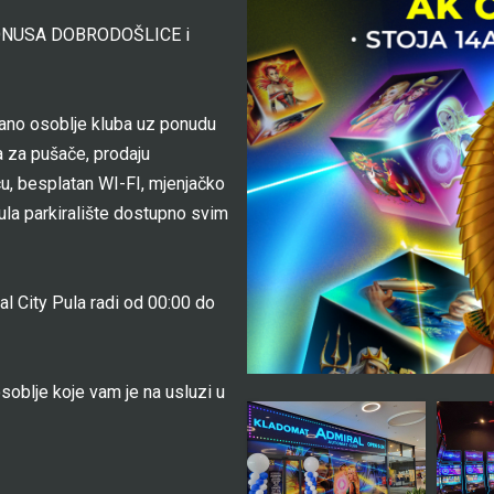
: BONUSA DOBRODOŠLICE i
jano osoblje kluba uz ponudu
ja za pušače, prodaju
cu, besplatan WI-FI, mjenjačko
ula parkiralište dostupno svim
l City Pula radi od 00:00 do
soblje koje vam je na usluzi u