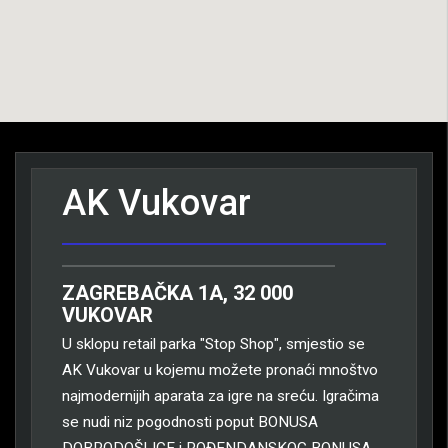
AK Vukovar
ZAGREBAČKA 1A, 32 000
VUKOVAR
U sklopu retail parka "Stop Shop", smjestio se
AK Vukovar u kojemu možete pronaći mnoštvo
najmodernijih aparata za igre na sreću. Igračima
se nudi niz pogodnosti poput BONUSA