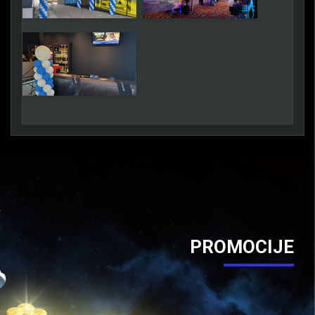
PROMOCIJE