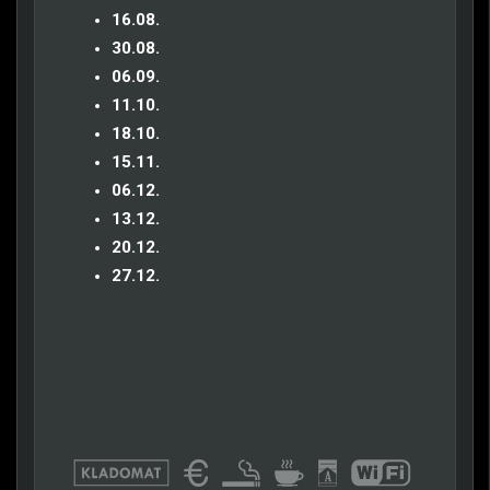
16.08.
30.08.
06.09.
11.10.
18.10.
15.11.
06.12.
13.12.
20.12.
27.12.