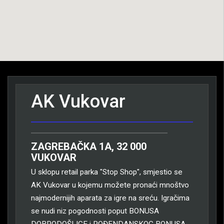
AK Vukovar
ZAGREBAČKA 1A, 32 000
VUKOVAR
U sklopu retail parka "Stop Shop", smjestio se
AK Vukovar u kojemu možete pronaći mnoštvo
najmodernijih aparata za igre na sreću. Igračima
se nudi niz pogodnosti poput BONUSA