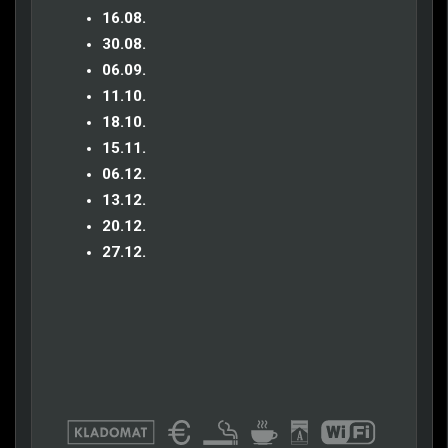
16.08.
30.08.
06.09.
11.10.
18.10.
15.11.
06.12.
13.12.
20.12.
27.12.