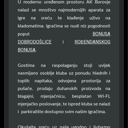
U moderno uređenom prostoru AK Borovje
nalazi se mnoštvo najmodernijih aparata za
igre na sreću te klađenje uživo na
kladomatima. Igračima se nudi niz pogodnosti
BONUSA
poput
DOBRODOŠLICE
ROĐENDANSKOG
i
BONUSA
.
Gostima na raspolaganju stoji uvijek
nasmijano osoblje kluba uz ponudu hladnih i
toplih napitaka, odvojena prostorija za
pušače, prodaju duhanskih proizvoda na
blagajni, mjenjačnicu, besplatan WI-FI,
mjenjačko poslovanje, te ispred kluba se nalazi
i parkiralište dostupno svim našim igračima.
Okušajte sreću uz naše ugodno i ljubazno