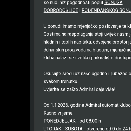
se nudi niz pogodnosti poput
BONUSA
DOBRODOŠLICE
i
ROĐENDANSKOG BON
U ponudi imamo mjenjačko poslovanje te kl
Gostima na raspolaganju stoji uvijek nasmi
hladnih i toplih napitaka, odvojena prostori
duhanskih proizvoda na blagajni, mjenjačni
kluba nalazi se i veliko parkiralište dostu
Okušajte sreću uz naše ugodno i ljubazno o
svakom trenutku.
Uvjerite se zašto Admiral daje više!
Od 1.1.2026. godine Admiral automat klub
Radno vrijeme:
PONEDJELJAK - od 08:00 h
UTORAK - SUBOTA - otvoreno od 0 do 24 h