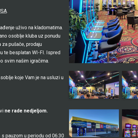
USA
.
ađenje uživo na kladomatima.
jano osoblje kluba uz ponudu
ja za pušače, prodaju
cu te besplatan WI-FI. Ispred
pno svim našim igračima.
soblje koje Vam je na usluzi u
ovi
ne rade nedjeljom.
 s pauzom u periodu od 06:30