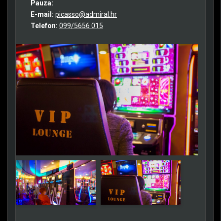
Pauza:
E-mail:
picasso@admiral.hr
Telefon:
099/5656 015