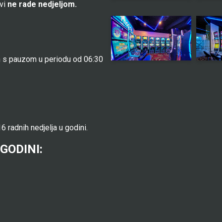
ovi
ne rade nedjeljom.
 s pauzom u periodu od 06:30
6 radnih nedjelja u godini.
 GODINI: