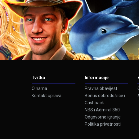
Tvrtka
Informacije
O nama
Pravna obavijest
Kontakt uprava
Bonus dobrodošlice i
Cashback
NBS i Admiral 360
Odgovorno igranje
Politika privatnosti