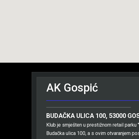
AK Gospić
BUDAČKA ULICA 100, 53000 GO
Klub je smješten u prestižnom retail parku
Budačka ulica 100, a s ovim otvaranjem pos