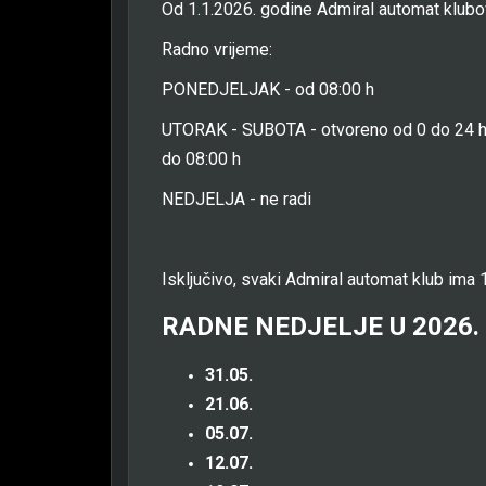
Od 1.1.2026. godine Admiral automat klub
Radno vrijeme:
PONEDJELJAK - od 08:00 h
UTORAK - SUBOTA - otvoreno od 0 do 24 h
do 08:00 h
NEDJELJA - ne radi
Isključivo, svaki Admiral automat klub ima 1
RADNE NEDJELJE U 2026.
31.05.
21.06.
05.07.
12.07.