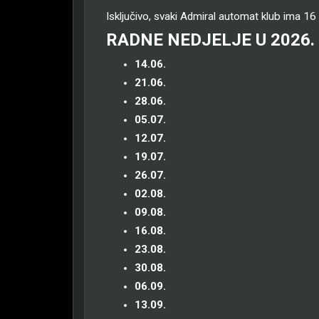
Isključivo, svaki Admiral automat klub ima 16 
RADNE NEDJELJE U 2026.
14.06.
21.06.
28.06.
05.07.
12.07.
19.07.
26.07.
02.08.
09.08.
16.08.
23.08.
30.08.
06.09.
13.09.