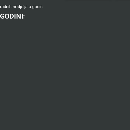
radnih nedjelja u godini.
 GODINI: