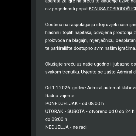
aparata za igre na sreću te klađenje uživo n
niz pogodnosti poput
BONUSA DOBRODOŠLIC
Gostima na raspolaganju stoji uvijek nasmija
hladnih i toplih napitaka, odvojena prostorija
proizvoda na blagajni, mjenjačnicu, besplata
te parkiralište dostupno svim našim igračima.
Okušajte sreću uz naše ugodno i ljubazno oso
svakom trenutku. Uvjerite se zašto Admiral d
Od 1.1.2026. godine Admiral automat klubov
Radno vrijeme:
PONEDJELJAK - od 08:00 h
UTORAK - SUBOTA - otvoreno od 0 do 24 h 
do 08:00 h
NEDJELJA - ne radi