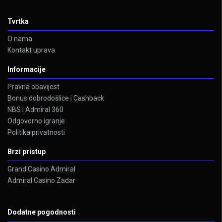
Tvrtka
O nama
Kontakt uprava
Informacije
Pravna obavijest
Bonus dobrodošlice i Cashback
NBS i Admiral 360
Odgovorno igranje
Politika privatnosti
Brzi pristup
Grand Casino Admiral
Admiral Casino Zadar
Dodatne pogodnosti