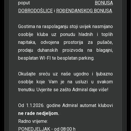
poput
BONUSA
DOBRODOŠLICE
i
ROĐENDANSKOG BONUSA
.
Gostima na raspolaganju stoji uvijek nasmijano
osoblje kluba uz ponudu hladnih i toplih
napitaka, odvojena prostorija za pušače,
prodaju duhanskih proizvoda na blagajni,
besplatan WI-FI te besplatan parking.
Okušajte sreću uz naše ugodno i ljubazno
osoblje koje Vam je na usluzi u svakom
trenutku. Uvjerite se zašto Admiral daje više!
Od 1.1.2026. godine Admiral automat klubovi
ne rade nedjeljom.
Radno vrijeme:
PONEDJELJAK - od 08:00 h