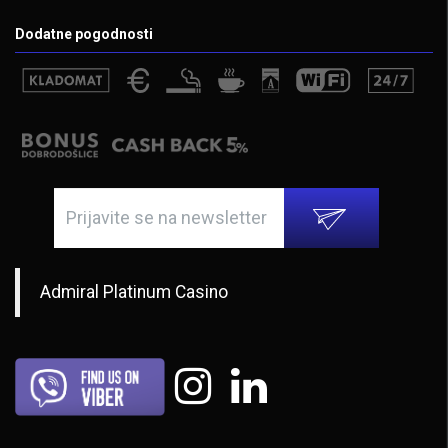
Dodatne pogodnosti
Admiral Platinum Casino