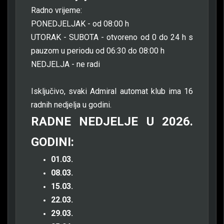
Radno vrijeme:
PONEDJELJAK - od 08:00 h
UTORAK - SUBOTA - otvoreno od 0 do 24 h s
pauzom u periodu od 06:30 do 08:00 h
NEDJELJA - ne radi
Isključivo, svaki Admiral automat klub ima 16
radnih nedjelja u godini.
RADNE NEDJELJE U 2026.
GODINI:
01.03.
08.03.
15.03.
22.03.
29.03.