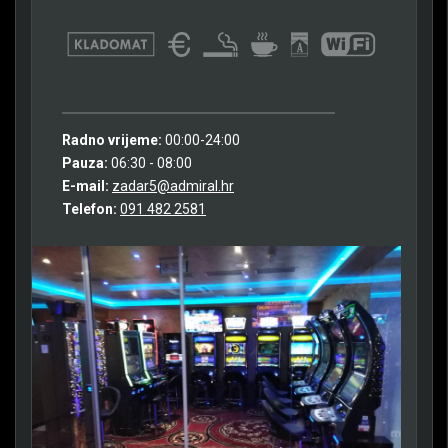
Radno vrijeme:
00:00-24:00
Pauza:
06:30 - 08:00
E-mail:
zadar5@admiral.hr
Telefon:
091 482 2581