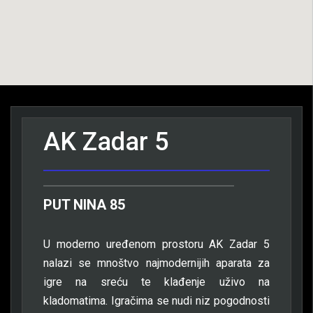
AK Zadar 5
PUT NINA 85
U moderno uređenom prostoru AK Zadar 5
nalazi se mnoštvo najmodernijih aparata za
igre na sreću te klađenje uživo na
kladomatima. Igračima se nudi niz pogodnosti