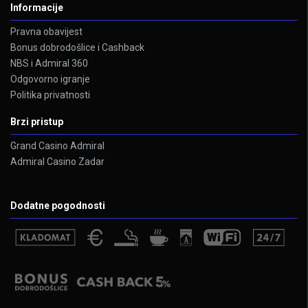
Informacije
Pravna obavijest
Bonus dobrodošlice i Cashback
NBS i Admiral 360
Odgovorno igranje
Politika privatnosti
Brzi pristup
Grand Casino Admiral
Admiral Casino Zadar
Dodatne pogodnosti