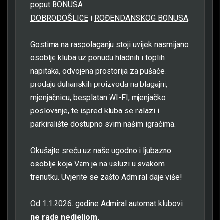
poput
BONUSA
DOBRODOŠLICE
i
ROĐENDANSKOG BONUSA
.
Gostima na raspolaganju stoji uvijek nasmijano
osoblje kluba uz ponudu hladnih i toplih
napitaka, odvojena prostorija za pušače,
prodaju duhanskih proizvoda na blagajni,
mjenjačnicu, besplatan WI-FI, mjenjačko
poslovanje, te ispred kluba se nalazi i
parkiralište dostupno svim našim igračima.
Okušajte sreću uz naše ugodno i ljubazno
osoblje koje Vam je na usluzi u svakom
trenutku. Uvjerite se zašto Admiral daje više!
Od 1.1.2026. godine Admiral automat klubovi
ne rade nedjeljom.