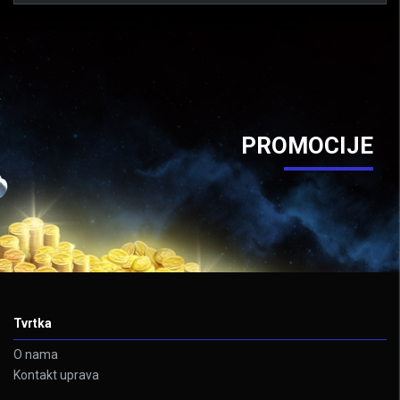
PROMOCIJE
Tvrtka
O nama
Kontakt uprava