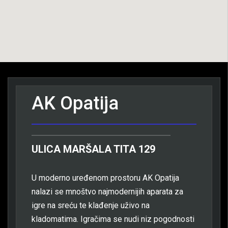
AK Opatija
ULICA MARŠALA TITA 129
U moderno uređenom prostoru AK Opatija
nalazi se mnoštvo najmodernijih aparata za
igre na sreću te klađenje uživo na
kladomatima. Igračima se nudi niz pogodnosti