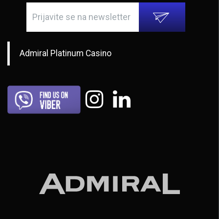
Admiral Platinum Casino