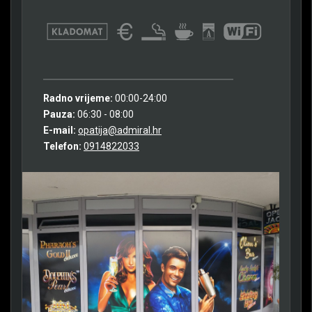
Radno vrijeme:
00:00-24:00
Pauza:
06:30 - 08:00
E-mail:
opatija@admiral.hr
Telefon:
0914822033