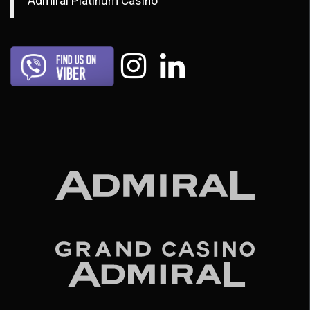
Admiral Platinum Casino