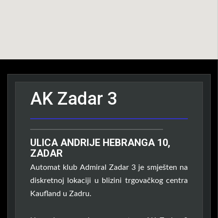
AK Zadar 3
ULICA ANDRIJE HEBRANGA 10,
ZADAR
Automat klub Admiral Zadar 3 je smješten na
diskretnoj lokaciji u blizini trgovačkog centra
Kaufland u Zadru.