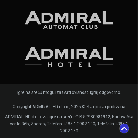
Igre na sreću mogu izazvati ovisnost. Igraj odgovorno.
Copyright ADMIRAL .HR d.o.o., 2026 © Sva prava pridržana
ADMIRAL .HR d.o.o. za igre na sreću. OIB 57930981912; Karlovačka
cesta 36b, Zagreb; Telefon +385 1 2902 120; Telefaks +385 1
2902 150