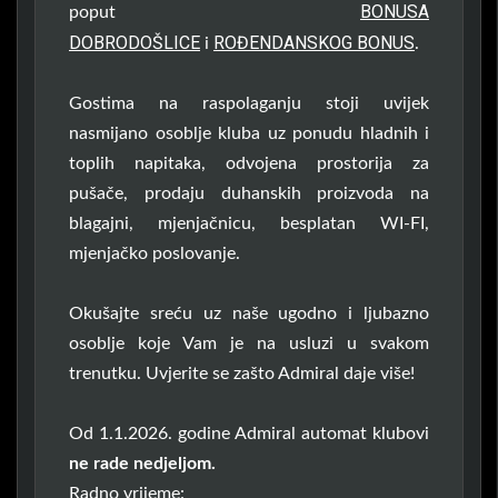
BONUSA
poput
DOBRODOŠLICE
ROĐENDANSKOG BONUS
i
.
Gostima na raspolaganju stoji uvijek
nasmijano osoblje kluba uz ponudu hladnih i
toplih napitaka, odvojena prostorija za
pušače, prodaju duhanskih proizvoda na
blagajni, mjenjačnicu, besplatan WI-FI,
mjenjačko poslovanje.
Okušajte sreću uz naše ugodno i ljubazno
osoblje koje Vam je na usluzi u svakom
trenutku. Uvjerite se zašto Admiral daje više!
Od 1.1.2026. godine Admiral automat klubovi
ne rade nedjeljom.
Radno vrijeme: