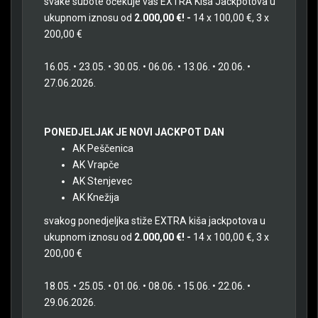
svake subote očekuje vas EXTRA Kiša Jackpotova u
ukupnom iznosu od
2.000,00 €! -
14 x 100,00 €, 3 x
200,00 €
16.05. • 23.05. • 30.05. • 06.06. • 13.06. • 20.06. •
27.06.2026.
PONEDJELJAK JE NOVI JACKPOT DAN
AK Peščenica
AK Vrapče
AK Stenjevec
AK Knežija
svakog ponedjeljka stiže EXTRA kiša jackpotova u
ukupnom iznosu od
2.000,00 €!
-
14 x 100,00 €, 3 x
200,00 €
18.05. • 25.05. • 01.06. • 08.06. • 15.06. • 22.06. •
29.06.2026.