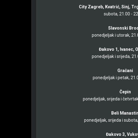
City Zagreb, Kvatrić, Sinj, Tr
subota, 21.00 - 2
Slavonski Bro
ponedjeljak i utorak, 21
Đakovo 1, Ivanec, O
ponedjeljak i srijeda, 21
Gračani
ponedjeljak i petak, 21.
Čepin
ponedjeljak, srijeda i četvrta
Beli Manasti
ponedjeljak, srijeda i subota
Đakovo 3, Vuko