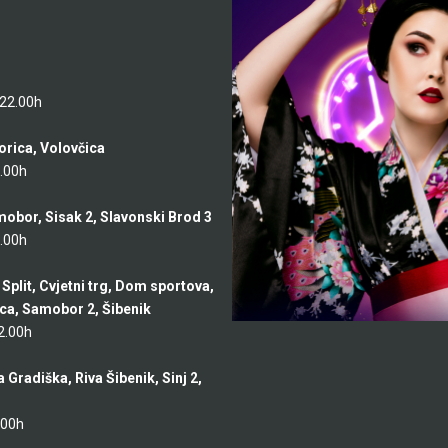
 22.00h
orica, Volovčica
2.00h
mobor, Sisak 2, Slavonski Brod 3
2.00h
Split, Cvjetni trg, Dom sportova,
ica, Samobor 2, Šibenik
22.00h
Gradiška, Riva Šibenik, Sinj 2,
.00h