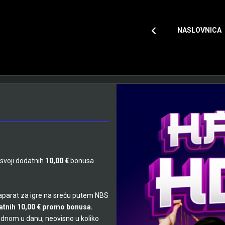
NASLOVNICA
osvoji dodatnih
10,00
€
bonusa
a aparat za igre na sreću putem NBS
atnih 10,00 € promo bonusa.
dnom u danu, neovisno u koliko