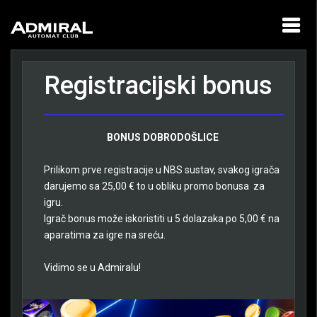
Registracijski bonus
BONUS DOBRODOŠLICE
Prilikom prve registracije u NBS sustav, svakog igrača
darujemo sa 25,00 € to u obliku promo bonusa za
igru.
Igrač bonus može iskoristiti u 5 dolazaka po 5,00 € na
aparatima za igre na sreću.
Vidimo se u Admiralu!