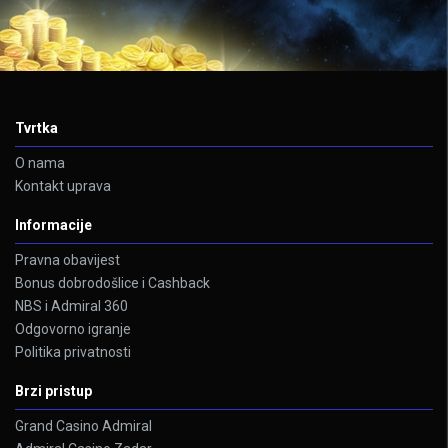
Tvrtka
O nama
Kontakt uprava
Informacije
Pravna obavijest
Bonus dobrodošlice i Cashback
NBS i Admiral 360
Odgovorno igranje
Politika privatnosti
Brzi pristup
Grand Casino Admiral