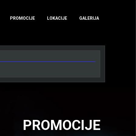
PROMOCIJE
LOKACIJE
GALERIJA
PROMOCIJE