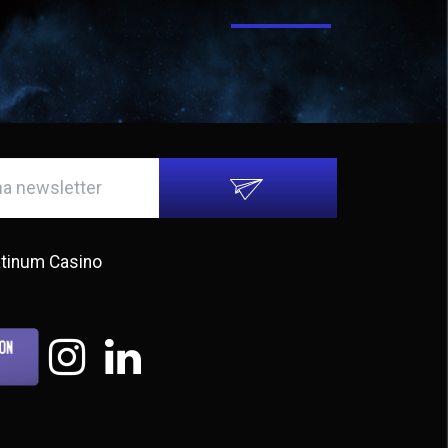
atinum Casino