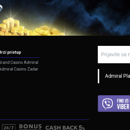
Brzi pristup
Grand Casino Admiral
Admiral Casino Zadar
Admiral Pl