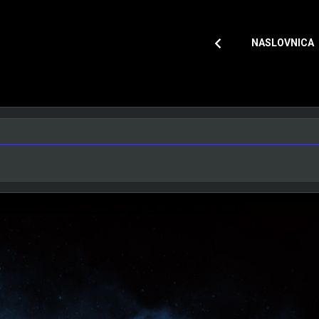
NASLOVNICA