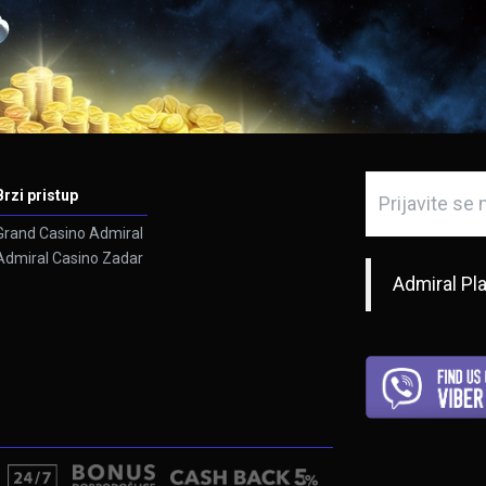
Brzi pristup
Grand Casino Admiral
Admiral Casino Zadar
Admiral Pl