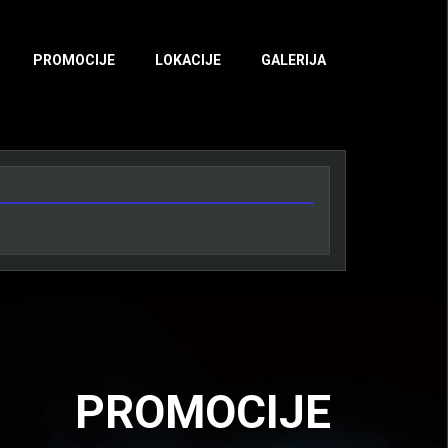
PROMOCIJE
LOKACIJE
GALERIJA
PROMOCIJE