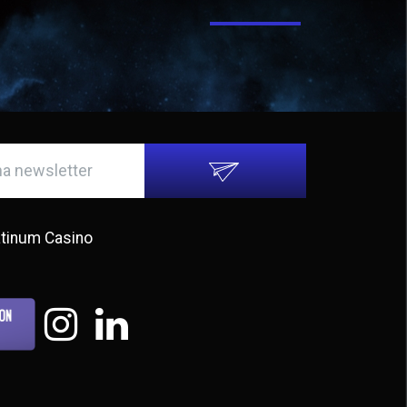
atinum Casino