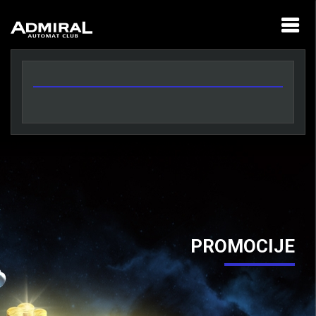
PROMOCIJE