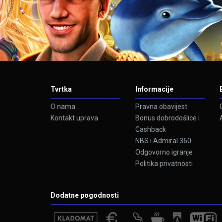
Tvrtka
Informacije
O nama
Pravna obavijest
Kontakt uprava
Bonus dobrodošlice i
Cashback
NBS i Admiral 360
Odgovorno igranje
Politika privatnosti
Dodatne pogodnosti