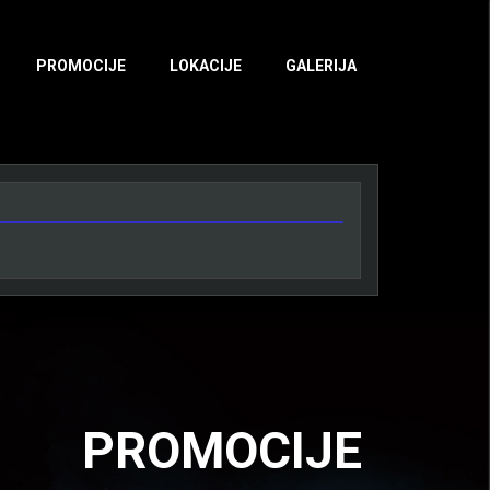
PROMOCIJE
LOKACIJE
GALERIJA
PROMOCIJE