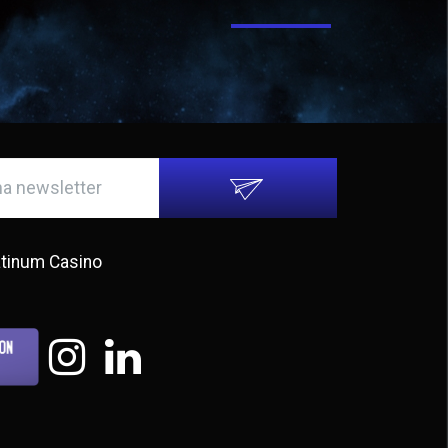
atinum Casino